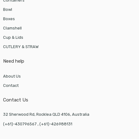
Containers
Bowl
Boxes
Clamshell
Cup & Lids
CUTLERY & STRAW
Need help
About Us
Contact
Contact Us
32 Sherwood Rd, Rocklea QLD 4106, Australia
(+61)-430796567 , (+61)-426988131